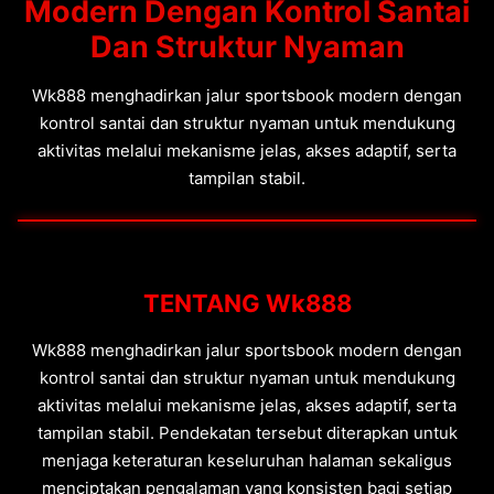
Modern Dengan Kontrol Santai
Dan Struktur Nyaman
Wk888 menghadirkan jalur sportsbook modern dengan
kontrol santai dan struktur nyaman untuk mendukung
aktivitas melalui mekanisme jelas, akses adaptif, serta
tampilan stabil.
TENTANG Wk888
Wk888 menghadirkan jalur sportsbook modern dengan
kontrol santai dan struktur nyaman untuk mendukung
aktivitas melalui mekanisme jelas, akses adaptif, serta
tampilan stabil. Pendekatan tersebut diterapkan untuk
menjaga keteraturan keseluruhan halaman sekaligus
menciptakan pengalaman yang konsisten bagi setiap