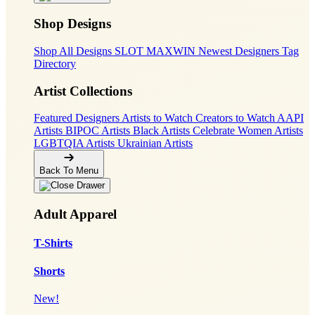
Shop Designs
Shop All Designs
SLOT MAXWIN
Newest Designers
Tag
Directory
Artist Collections
Featured Designers
Artists to Watch
Creators to Watch
AAPI
Artists
BIPOC Artists
Black Artists
Celebrate Women Artists
LGBTQIA Artists
Ukrainian Artists
Back To Menu
Adult Apparel
T-Shirts
Shorts
New!