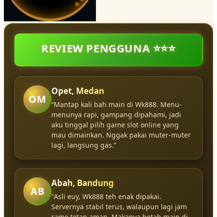
REVIEW PENGGUNA ⭐⭐⭐
Opet, Medan
OM
“Mantap kali bah main di Wk888. Menu-
menunya rapi, gampang dipahami, jadi
aku tinggal pilih game slot online yang
mau dimainkan. Nggak pakai muter-muter
lagi, langsung gas.”
Abah, Bandung
AB
"Asli euy, Wk888 teh enak dipakai.
Servernya stabil terus, walaupun lagi jam
rame tetap aman. Makanya betah main di