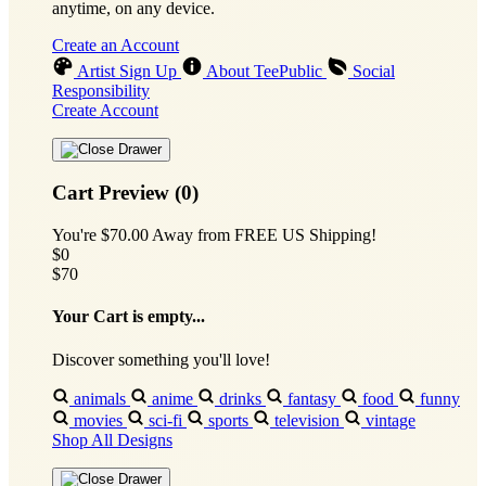
anytime, on any device.
Create an Account
Artist Sign Up
About TeePublic
Social
Responsibility
Create Account
Cart Preview (0)
You're
$70.00
Away from
FREE US Shipping!
$0
$70
Your Cart is empty...
Discover something you'll love!
animals
anime
drinks
fantasy
food
funny
movies
sci-fi
sports
television
vintage
Shop All Designs