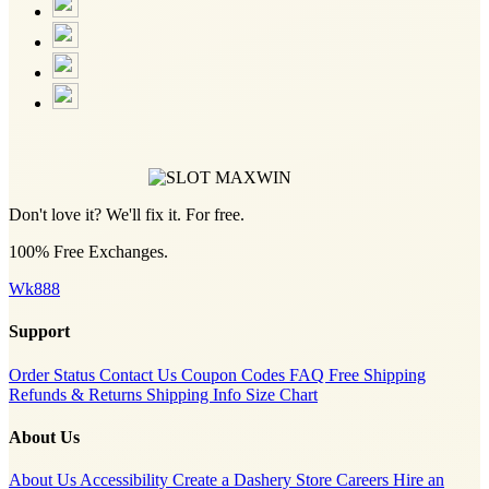
Don't love it? We'll fix it. For free.
100% Free Exchanges.
Wk888
Support
Order Status
Contact Us
Coupon Codes
FAQ
Free Shipping
Refunds & Returns
Shipping Info
Size Chart
About Us
About Us
Accessibility
Create a Dashery Store
Careers
Hire an