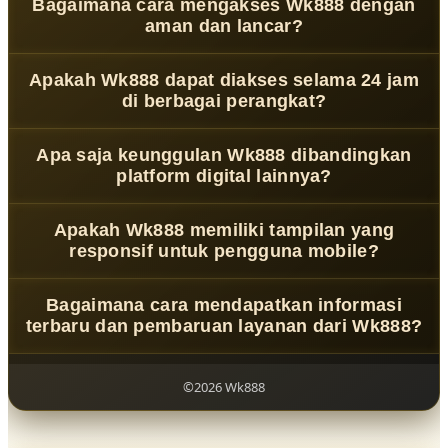
Bagaimana cara mengakses Wk888 dengan
stabil, serta tampilan yang responsif. Kombinasi tersebut
aman dan lancar?
memberikan pengalaman akses yang lebih nyaman di
berbagai perangkat.
Gunakan selalu alamat resmi Wk888 dan pastikan koneksi
Apakah Wk888 dapat diakses selama 24 jam
internet dalam kondisi stabil agar proses akses berjalan
di berbagai perangkat?
lebih cepat, aman, dan tanpa kendala.
Ya, Wk888 dapat diakses kapan saja melalui desktop,
Apa saja keunggulan Wk888 dibandingkan
laptop, tablet, maupun smartphone dengan tampilan
platform digital lainnya?
yang tetap optimal dan mudah digunakan.
Wk888 mengutamakan kemudahan navigasi, kecepatan
Apakah Wk888 memiliki tampilan yang
akses, serta pengembangan layanan secara berkelanjutan
responsif untuk pengguna mobile?
untuk memberikan pengalaman yang lebih baik bagi
pengguna.
Tentu. Seluruh halaman Wk888 telah dioptimalkan agar
Bagaimana cara mendapatkan informasi
tampil nyaman di berbagai ukuran layar sehingga tetap
terbaru dan pembaruan layanan dari Wk888?
mudah digunakan melalui perangkat mobile.
Informasi terbaru dapat ditemukan melalui halaman
resmi Wk888 yang diperbarui secara berkala agar
©2026 Wk888
pengguna selalu memperoleh informasi yang akurat dan
terbaru.