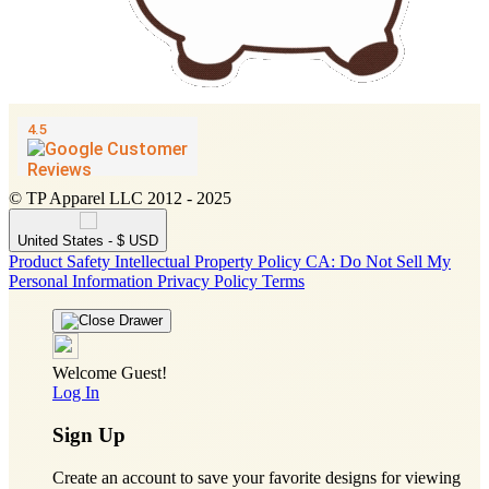
© TP Apparel LLC 2012 - 2025
United States - $ USD
Product Safety
Intellectual Property Policy
CA: Do Not Sell My
Personal Information
Privacy Policy
Terms
Welcome Guest!
Log In
Sign Up
Create an account to save your favorite designs for viewing