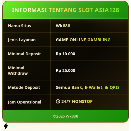
INFORMASI TENTANG SLOT ASIA128
Nama Situs
Wk888
Jenis Layanan
GAME ONLINE GAMBLING
Minimal Deposit
Rp 10.000
Minimal
Rp 25.000
Withdraw
Metode Deposit
Semua Bank, E-Wallet, & QRIS
🕒 24/7 NONSTOP
Jam Operasional
©2026 Wk888