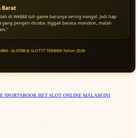
a Barat
tah di Wk888 tuh game barunya sering nongol. Jadi tiap
ja yang pengen dicoba. Nggak berasa monoton, malah
in."
888 - SLOT88 & SLOT77 TERBAIK Tahun 2026
NE
SPORTSBOOK BET
SLOT ONLINE MALAM INI