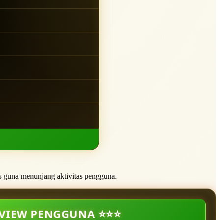
is guna menunjang aktivitas pengguna.
VIEW PENGGUNA ⭐⭐⭐