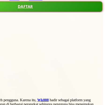
DAFTAR
eh pengguna. Karena itu,
Wk888
hadir sebagai platform yang
ingan di berbagai perangkat sehingga pengguna bisa menemukan