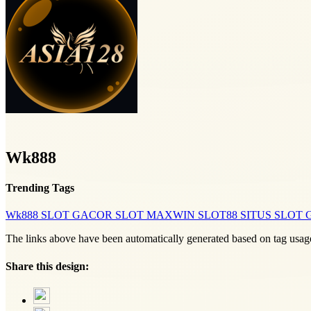
Wk888
Trending Tags
Wk888
SLOT GACOR
SLOT MAXWIN
SLOT88
SITUS SLOT
The links above have been automatically generated based on tag usage
Share this design: