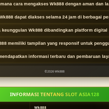
 yang mudah, performa yang stabil, serta tampilan yang respons
imana cara mengakses Wk888 dengan aman dan la
ses yang lebih nyaman di berbagai perangkat.
i Wk888 dan pastikan koneksi internet dalam kondisi stabil agar p
Wk888 dapat diakses selama 24 jam di berbagai pe
ndala.
apan saja melalui desktop, laptop, tablet, maupun smartphone de
a keunggulan Wk888 dibandingkan platform digital 
kan.
ahan navigasi, kecepatan akses, serta pengembangan layanan s
88 memiliki tampilan yang responsif untuk pengg
man yang lebih baik bagi pengguna.
888 telah dioptimalkan agar tampil nyaman di berbagai ukuran l
mendapatkan informasi terbaru dan pembaruan lay
at mobile.
itemukan melalui halaman resmi Wk888 yang diperbarui secara be
 akurat dan terbaru.
©2026 Wk888
INFORMASI TENTANG SLOT ASIA128
Wk888