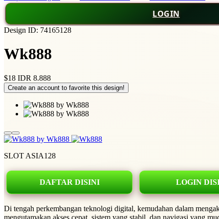
LOGIN
Design ID: 74165128
Wk888
$18
IDR 8.888
Create an account to favorite this design!
SLOT ASIA128
DAFTAR DISINI
LOGIN DIS
Di tengah perkembangan teknologi digital, kemudahan dalam mengakse
mengutamakan akses cepat, sistem yang stabil, dan navigasi yang m