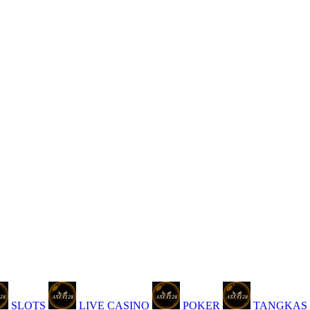
SLOTS
LIVE CASINO
POKER
TANGKAS