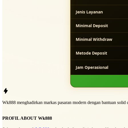
Jenis Layanan
Minimal Deposit
Minimal Withdraw
Metode Deposit
Jam Operasional
Wk888 menghadirkan markas pasaran modern dengan bantuan solid dan k
PROFIL ABOUT Wk888