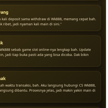
wang
 kali deposit sama withdraw di Wk888, memang cepat bah.
k ribet, jadi nyaman kali main di sini."
ak
 Wk888 sebab game slot online-nya lengkap bah. Update
n, jadi tiap buka pasti ada yang bisa dicoba. Dak bikin
nak
ah waktu transaksi, bah. Aku langsung hubungi CS Wk888,
ngsung dibantu. Prosesnya jelas, jadi makin yakin main di