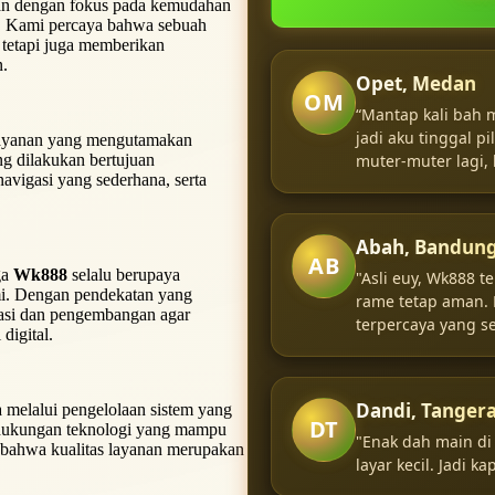
kan dengan fokus pada kemudahan
n. Kami percaya bahwa sebuah
 tetapi juga memberikan
n.
Opet, Medan
OM
“Mantap kali bah
jadi aku tinggal p
layanan yang mengutamakan
muter-muter lagi,
ng dilakukan bertujuan
avigasi yang sederhana, serta
Abah, Bandun
AB
ga
Wk888
selalu berupaya
"Asli euy, Wk888 t
mi. Dengan pendekatan yang
rame tetap aman. M
uasi dan pengembangan agar
terpercaya yang se
digital.
Dandi, Tanger
melalui pengelolaan sistem yang
DT
ta dukungan teknologi yang mampu
"Enak dah main di 
bahwa kualitas layanan merupakan
layar kecil. Jadi 