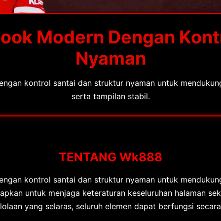
ook Modern Dengan Kontr
Nyaman
an kontrol santai dan struktur nyaman untuk mendukung ak
serta tampilan stabil.
TENTANG Wk888
an kontrol santai dan struktur nyaman untuk mendukung ak
terapkan untuk menjaga keteraturan keseluruhan halaman s
olaan yang selaras, seluruh elemen dapat berfungsi secar