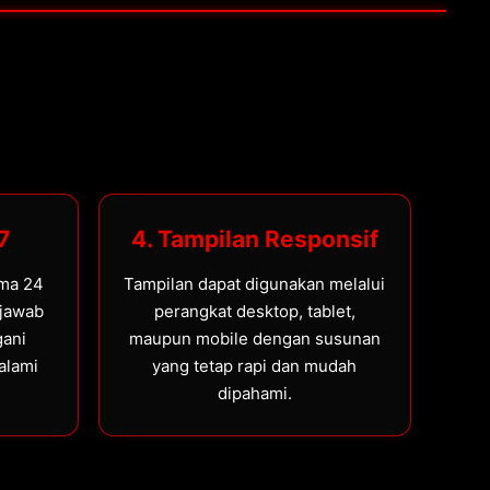
7
4. Tampilan Responsif
ama 24
Tampilan dapat digunakan melalui
jawab
perangkat desktop, tablet,
gani
maupun mobile dengan susunan
alami
yang tetap rapi dan mudah
dipahami.